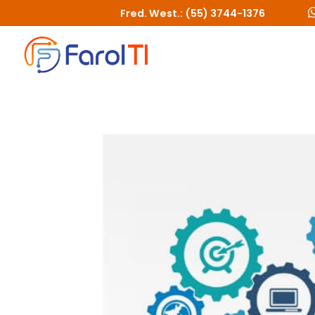
Fred. West.: (55) 3744-1376