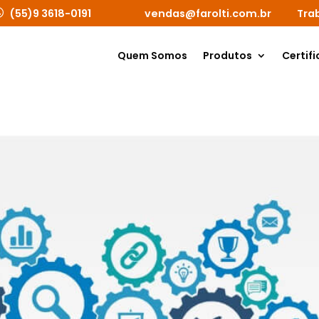
(55)9 3618-0191
vendas@farolti.com.br
Tra
Quem Somos
Produtos
Certifi