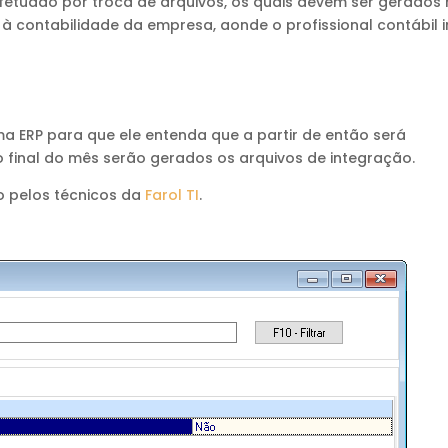
fetuado por troca de arquivos, os quais devem ser gerados
à contabilidade da empresa, aonde o profissional contábil i
ma ERP para que ele entenda que a partir de então será
o final do mês serão gerados os arquivos de integração.
o pelos técnicos da
Farol TI
.