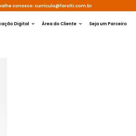
balhe conosco: curriculo@farolti.com.br
cação Digital
Área do Cliente
Seja um Parceiro